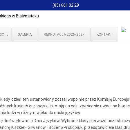
(85) 661 32 29
IC
GALERIA
REKRUTACJA 2026/2027
KONTAKT
d kiedy dzień ten ustanowiony został wspólnie przez Komisję Europejs
różnych krajach europejskich, mają na celu zwrócenie uwagi na bog
nie ludzi w różnym wieku do nauki języków.
ię do świętowania Dnia Języków. Wybrane klasy pierwsze uczestnicz
rę Kiszkiel- Silwanow i Bożenę Prokopiuk, przedstawiciele klas drugi