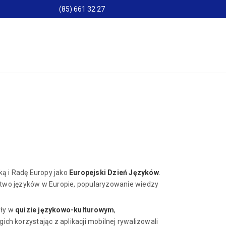
(85) 661 32 27
ką i Radę Europy jako
Europejski Dzień Języków
.
actwo języków w Europie, popularyzowanie wiedzy
yły w
quizie językowo-kulturowym
,
ch korzystając z aplikacji mobilnej rywalizowali