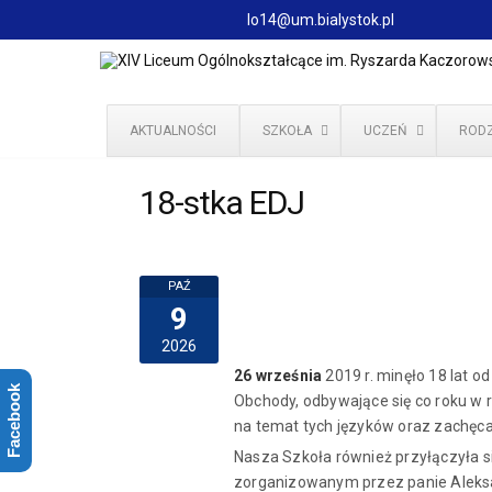
lo14@um.bialystok.pl
AKTUALNOŚCI
SZKOŁA
UCZEŃ
RODZ
18-stka EDJ
PAŹ
9
2026
26 września
2019 r. minęło 18 lat o
Facebook
Obchody, odbywające się co roku w 
na temat tych języków oraz zachęca
Nasza Szkoła również przyłączyła s
zorganizowanym przez panie Aleksand