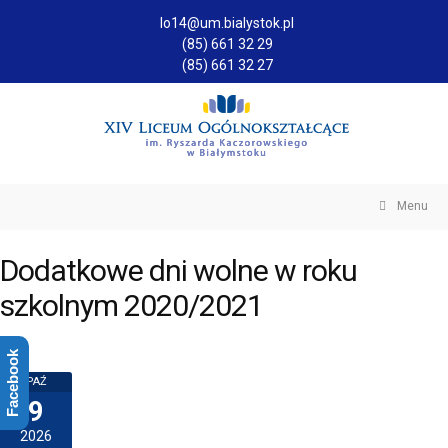
lo14@um.bialystok.pl
(85) 661 32 29
(85) 661 32 27
Menu
Dodatkowe dni wolne w roku
szkolnym 2020/2021
Facebook
PAŹ
9
2026