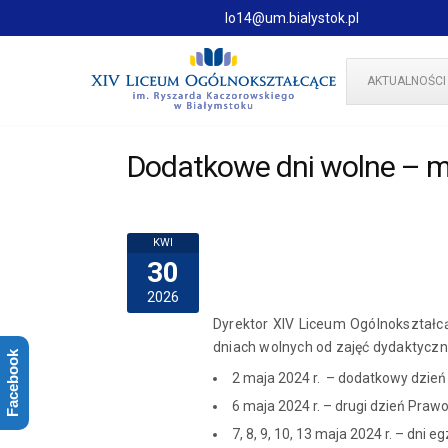
lo14@um.bialystok.pl
AKTUALNOŚCI
Dodatkowe dni wolne – ma
KWI
30
2026
Dyrektor XIV Liceum Ogólnokształc
dniach wolnych od zajęć dydaktyczn
Facebook
2 maja 2024 r. – dodatkowy dzie
6 maja 2024 r. – drugi dzień Pra
7, 8, 9, 10, 13 maja 2024 r. – dni