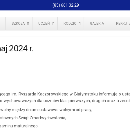
(85) 661 32 29
SZKOŁA
UCZEŃ
RODZIC
GALERIA
REKRUT
j 2024 r.
ącego im. Ryszarda Kaczorowskiego w Białymstoku informuje o us
o-wychowawczych dla uczniów klas pierwszych, drugich oraz trzecic
ń wolny między dniami ustawowo wolnymi od pracy;
wosławnych Świąt Zmartwychwstania;
 egzaminu maturalnego;