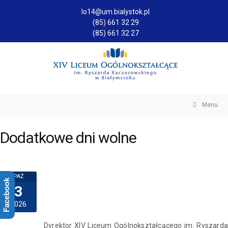
lo14@um.bialystok.pl
(85) 661 32 29
(85) 661 32 27
Menu
Dodatkowe dni wolne
PAŹ
Facebook
3
2026
Dyrektor XIV Liceum Ogólnokształcącego im. Ryszarda