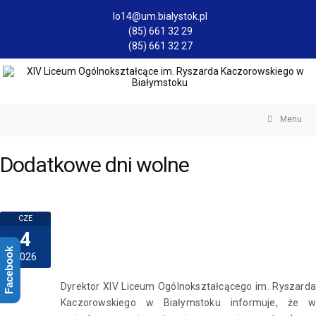
lo14@um.bialystok.pl
(85) 661 32 29
(85) 661 32 27
Menu
Dodatkowe dni wolne
CZE
4
Facebook
2026
Dyrektor XIV Liceum Ogólnokształcącego im. Ryszarda
Kaczorowskiego w Białymstoku informuje, że w