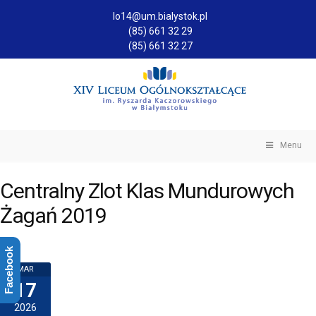
lo14@um.bialystok.pl
(85) 661 32 29
(85) 661 32 27
Menu
Centralny Zlot Klas Mundurowych
Żagań 2019
Facebook
MAR
17
2026