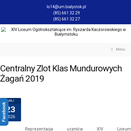
lo14@um.bialystok.pl
(85) 661 32 29
(85) 661 32 27
Menu
Centralny Zlot Klas Mundurowych
Żagań 2019
MAJ
Facebook
23
2026
Reprezentacja uczniów XIV Liceum