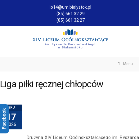
lo14@um.bialystok.pl
(85) 661 32 29
(85) 661 32 27
Menu
Liga piłki ręcznej chłopców
GRU
Facebook
17
2026
Drużyna XIV Liceum Ogólnokształcącego im. Ryszarda