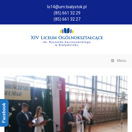
lo14@um.bialystok.pl
(85) 661 32 29
(85) 661 32 27
Menu
Facebook