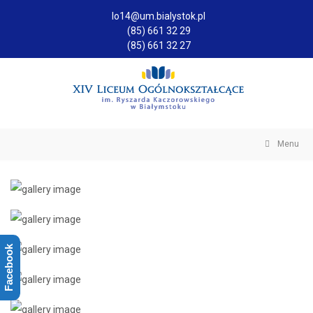
lo14@um.bialystok.pl
(85) 661 32 29
(85) 661 32 27
Menu
Facebook