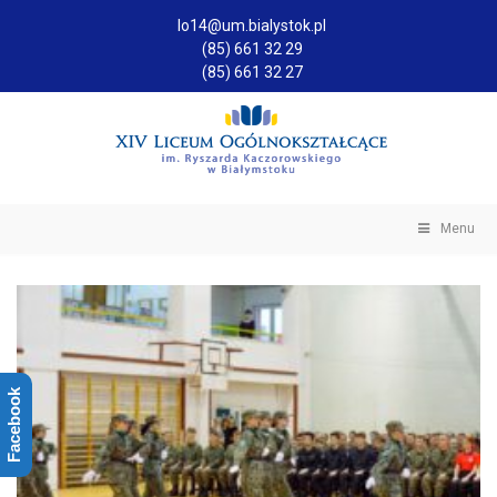
lo14@um.bialystok.pl
(85) 661 32 29
(85) 661 32 27
Menu
Facebook