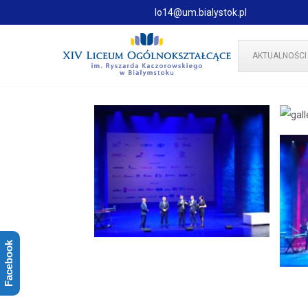
lo14@um.bialystok.pl
AKTUALNOŚCI
Facebook