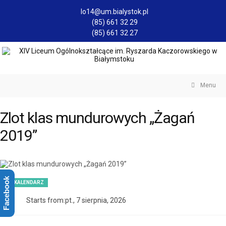
lo14@um.bialystok.pl
(85) 661 32 29
(85) 661 32 27
Menu
Zlot klas mundurowych „Żagań
2019”
Facebook
KALENDARZ
Starts from:pt., 7 sierpnia, 2026