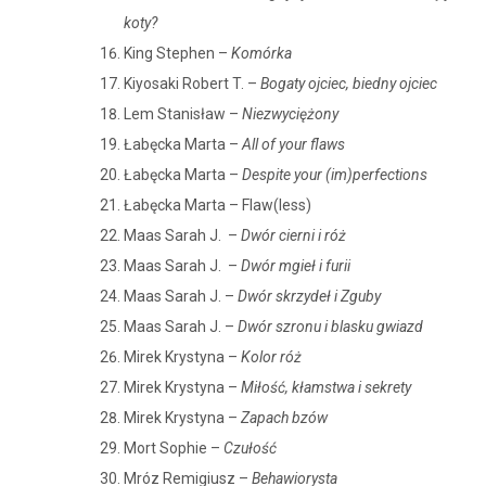
koty?
King Stephen –
Komórka
Kiyosaki Robert T. –
Bogaty ojciec, biedny ojciec
Lem Stanisław –
Niezwyciężony
Łabęcka Marta –
All of your flaws
Łabęcka Marta –
Despite your (im)perfections
Łabęcka Marta – Flaw(less)
Maas Sarah J. –
Dwór cierni i róż
Maas Sarah J. –
Dwór mgieł i furii
Maas Sarah J. –
Dwór skrzydeł i Zguby
Maas Sarah J. –
Dwór szronu i blasku gwiazd
Mirek Krystyna –
Kolor róż
Mirek Krystyna –
Miłość, kłamstwa i sekrety
Mirek Krystyna –
Zapach bzów
Mort Sophie –
Czułość
Mróz Remigiusz –
Behawiorysta