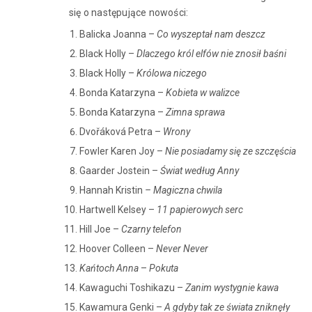
się o następujące nowości:
Balicka Joanna –
Co wyszeptał nam deszcz
Black Holly –
Dlaczego król elfów nie znosił baśni
Black Holly –
Królowa niczego
Bonda Katarzyna –
Kobieta w walizce
Bonda Katarzyna –
Zimna sprawa
Dvořáková Petra –
Wrony
Fowler Karen Joy –
Nie posiadamy się ze szczęścia
Gaarder Jostein –
Świat według Anny
Hannah Kristin
– Magiczna chwila
Hartwell Kelsey –
11 papierowych serc
Hill Joe –
Czarny telefon
Hoover Colleen –
Never Never
Kańtoch Anna
–
Pokuta
Kawaguchi Toshikazu –
Zanim wystygnie kawa
Kawamura Genki –
A gdyby tak ze świata zniknęły