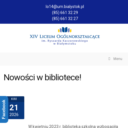
lo14@um.bialystok.pl
(85) 661 32 29
(85) 661 32 27
Menu
Nowości w bibliotece!
KWI
Facebook
21
2026
W kwietniu 2023 r. biblioteka szkolna wzbogaciła