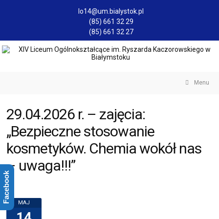
lo14@um.bialystok.pl
(85) 661 32 29
(85) 661 32 27
Menu
29.04.2026 r. – zajęcia:
„Bezpieczne stosowanie
kosmetyków. Chemia wokół nas
– uwaga!!!”
Facebook
MAJ
14