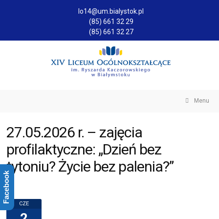
lo14@um.bialystok.pl
(85) 661 32 29
(85) 661 32 27
Menu
27.05.2026 r. – zajęcia
profilaktyczne: „Dzień bez
tytoniu? Życie bez palenia?”
Facebook
CZE
2