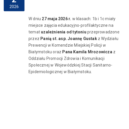
2026
W dniu
27 maja 2026 r.
w klasach: 1b i 1c miały
miejsce zajęcia edukacyjno-profilaktyczne na
temat
uzależnienia od tytoniu
przeprowadzone
przez
Panią
st. asp.
Joannę Gustak
z Wydziału
Prewencji w Komendzie Miejskiej Policji w
Białymstoku oraz
Pana Kamila Mrozowicza
z
Oddziału Promocji Zdrowia i Komunikacji
Społecznej w Wojewódzkiej Stacji Sanitarno-
Epidemiologicznej w Białymstoku.