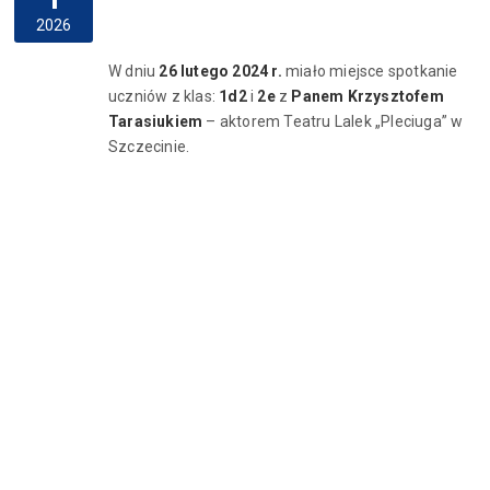
2026
W dniu
26 lutego 2024 r.
miało miejsce spotkanie
uczniów z klas:
1d2
i
2e
z
Panem Krzysztofem
Tarasiukiem
– aktorem Teatru Lalek „Pleciuga” w
Szczecinie.