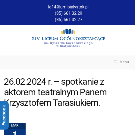
lo14@um.bialystok.pl
(85) 661 32 29
(85) 661 32 27
Menu
26.02.2024 r. – spotkanie z
aktorem teatralnym Panem
Krzysztofem Tarasiukiem.
Facebook
MAR
1