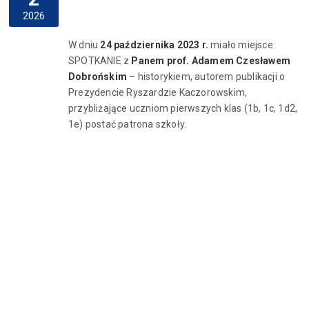
2026
W dniu
24 października 2023 r.
miało miejsce
SPOTKANIE z
Panem prof. Adamem Czesławem
Dobrońskim
– historykiem, autorem publikacji o
Prezydencie Ryszardzie Kaczorowskim,
przybliżające uczniom pierwszych klas (1b, 1c, 1d2,
1e) postać patrona szkoły.