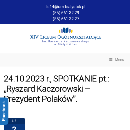
lo14@um.bialystok.pl
(85) 661 32 29
(85) 661 32 27
Menu
24.10.2023 r., SPOTKANIE pt.:
„Ryszard Kaczorowski –
Prezydent Polaków”.
Facebook
LIS
2