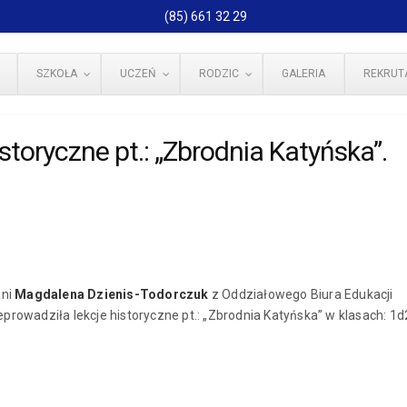
(85) 661 32 29
SZKOŁA
UCZEŃ
RODZIC
GALERIA
REKRUT
istoryczne pt.: „Zbrodnia Katyńska”.
ani
Magdalena Dzienis-Todorczuk
z Oddziałowego Biura Edukacji
rowadziła lekcje historyczne pt.: „Zbrodnia Katyńska” w klasach: 1d2