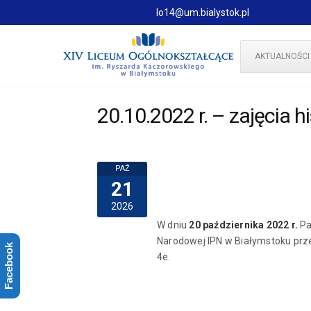
lo14@um.bialystok.pl
AKTUALNOŚCI
20.10.2022 r. – zajęcia h
PAŹ
21
2026
W dniu
20 października 2022 r.
P
Narodowej IPN w Białymstoku przep
Facebook
4e.