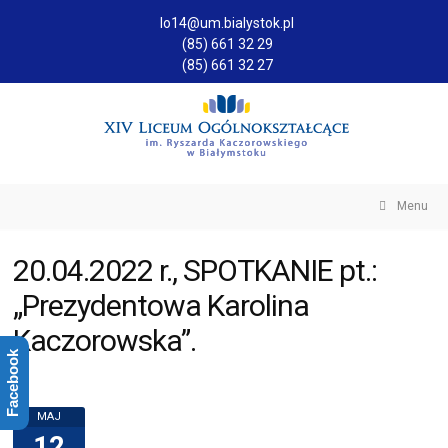
lo14@um.bialystok.pl
(85) 661 32 29
(85) 661 32 27
Menu
20.04.2022 r., SPOTKANIE pt.:
„Prezydentowa Karolina
Kaczorowska”.
Facebook
MAJ
12