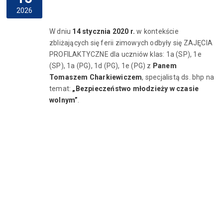
2026
W dniu
14 stycznia 2020 r.
w kontekście
zbliżających się ferii zimowych odbyły się ZAJĘCIA
PROFILAKTYCZNE dla uczniów klas: 1a (SP), 1e
(SP), 1a (PG), 1d (PG), 1e (PG) z
Panem
Tomaszem Charkiewiczem
, specjalistą ds. bhp na
temat:
„Bezpieczeństwo młodzieży w czasie
wolnym”
.