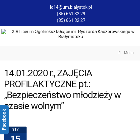
lo14@um.bialystok.pl
(85) 661 32 29
(85) 661 32 27
Menu
14.01.2020 r., ZAJĘCIA
PROFILAKTYCZNE pt.:
„Bezpieczeństwo młodzieży w
czasie wolnym”
Facebook
STY
15