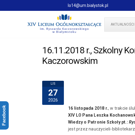
lo14@um.bialystok.pl
AKTUALNOŚCI
16.11.2018 r., Szkolny K
Kaczorowskim
LIS
27
2026
Facebook
16 listopada 2018 r.
, w trakcie ś
XIV LO
Pana Leszka Kochanows
Wiedzy o Patronie Szkoły pt.:
Rys
jest przez nauczycieli-bibliotekar