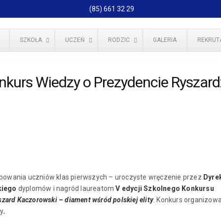
(85) 661 32 29
SZKOŁA
UCZEŃ
RODZIC
GALERIA
REKRUT
onkurs Wiedzy o Prezydencie Ryszard
lubowania uczniów klas pierwszych – uroczyste wręczenie przez
Dyre
kiego
dyplomów i nagród laureatom
V
edycji Szkolnego Konkursu
zard Kaczorowski – diament wśród polskiej elity
. Konkurs organizow
zy
.