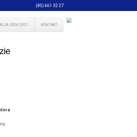
(85) 661 32 27
ACJA 2026/2027
KONTAKT
zie
ktora
any