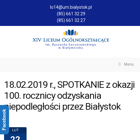
lo14@um.bialystok.pl
(85) 661 32 29
(85) 661 32 27
Menu
18.02.2019 r., SPOTKANIE z okazji
100. rocznicy odzyskania
niepodległości przez Białystok
Facebook
LUT
22