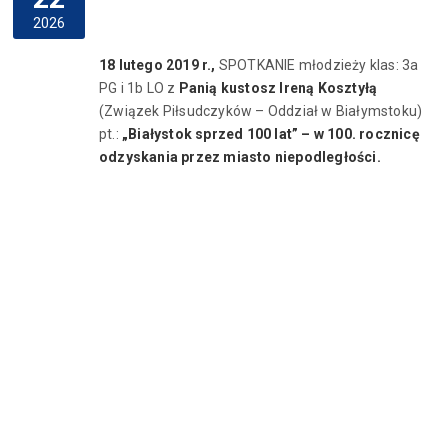
2026
18 lutego 2019 r.,
SPOTKANIE młodzieży klas: 3a
PG i 1b LO z
Panią kustosz Ireną Kosztyłą
(Związek Piłsudczyków – Oddział w Białymstoku)
pt.:
„Białystok sprzed 100 lat” – w 100. rocznicę
odzyskania przez miasto niepodległości.