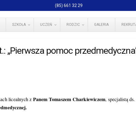
(85) 661 32 29
SZKOŁA
UCZEŃ
RODZIC
GALERIA
REKRUT
pt.: „Pierwsza pomoc przedmedyczna
Panem Tomaszem Charkiewiczem
ch licealnych z
, specjalistą ds
edmedycznej.