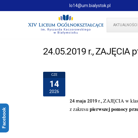
lo14@um.bialystok.pl
AKTUALNOŚCI
24.05.2019 r., ZAJĘCIA 
CZE
14
2026
ZAJĘCIA w klasa
24 maja
2019 r.,
pierwszej pomocy prz
z zakresu
Facebook