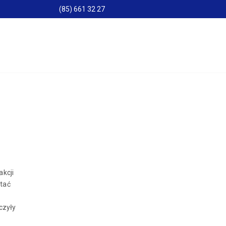
(85) 661 32 27
kcji
ytać
czyły