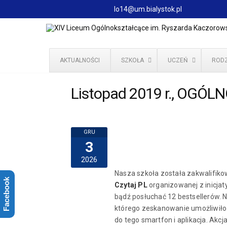
lo14@um.bialystok.pl
AKTUALNOŚCI
SZKOŁA
UCZEŃ
RODZ
Listopad 2019 r., OGÓ
GRU
3
2026
Nasza szkoła została zakwalifiko
Facebook
Czytaj PL
organizowanej z inicjat
bądź posłuchać 12 bestsellerów. Na
którego zeskanowanie umożliwiło 
do tego smartfon i aplikacja. Akcja