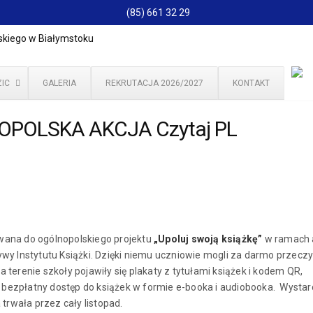
(85) 661 32 29
IC
GALERIA
REKRUTACJA 2026/2027
KONTAKT
LNOPOLSKA AKCJA Czytaj PL
wana do ogólnopolskiego projektu
„Upoluj swoją książkę”
w ramach a
ywy Instytutu Książki. Dzięki niemu uczniowie mogli za darmo przecz
 terenie szkoły pojawiły się plakaty z tytułami książek i kodem QR,
bezpłatny dostęp do książek w formie e-booka i audiobooka. Wystar
 trwała przez cały listopad.