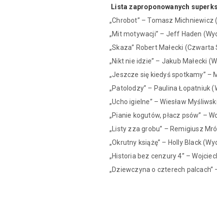
Lista zaproponowanych superks
„Chrobot” – Tomasz Michniewicz
„Mit motywacji” – Jeff Haden (W
„Skaza” Robert Małecki (Czwarta 
„Nikt nie idzie” – Jakub Małecki
„Jeszcze się kiedyś spotkamy” – 
„Patolodzy” – Paulina Łopatniuk
„Ucho igielne” – Wiesław Myśliws
„Pianie kogutów, płacz psów” – W
„Listy zza grobu” – Remigiusz Mr
„Okrutny książę” – Holly Black (
„Historia bez cenzury 4” – Wojcie
„Dziewczyna o czterech palcach”