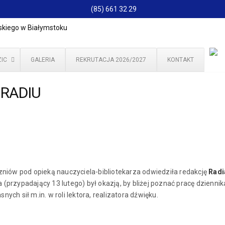
(85) 661 32 29
IC
GALERIA
REKRUTACJA 2026/2027
KONTAKT
W RADIU
czniów pod opieką nauczyciela-bibliotekarza odwiedziła redakcję
Radi
 (przypadający 13 lutego) był okazją, by bliżej poznać pracę dzienni
ych sił m.in. w roli lektora, realizatora dźwięku.