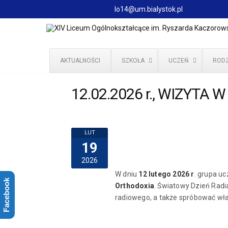
lo14@um.bialystok.pl
AKTUALNOŚCI
SZKOŁA
UCZEŃ
RODZ
12.02.2026 r., WIZYTA 
LUT
19
2026
W dniu
12 lutego 2026 r
. grupa u
Facebook
Orthodoxia
. Światowy Dzień Radia
radiowego, a także spróbować własn