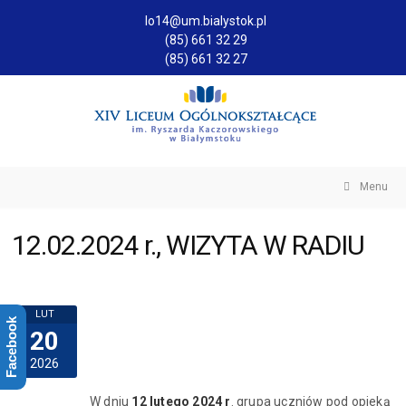
lo14@um.bialystok.pl
(85) 661 32 29
(85) 661 32 27
Menu
12.02.2024 r., WIZYTA W RADIU
LUT
Facebook
20
2026
W dniu
12 lutego 2024 r
. grupa uczniów pod opieką