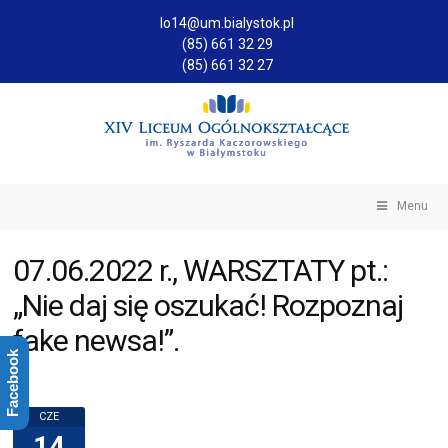
lo14@um.bialystok.pl
(85) 661 32 29
(85) 661 32 27
Menu
07.06.2022 r., WARSZTATY pt.:
„Nie daj się oszukać! Rozpoznaj
fake newsa!”.
Facebook
CZE
14