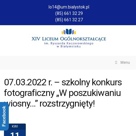
lo14@um.bialystok.pl
(85) 661 32 29
(85) 661 32 27
Menu
07.03.2022 r. – szkolny konkurs
fotograficzny „W poszukiwaniu
wiosny…” rozstrzygnięty!
Facebook
KWI
11