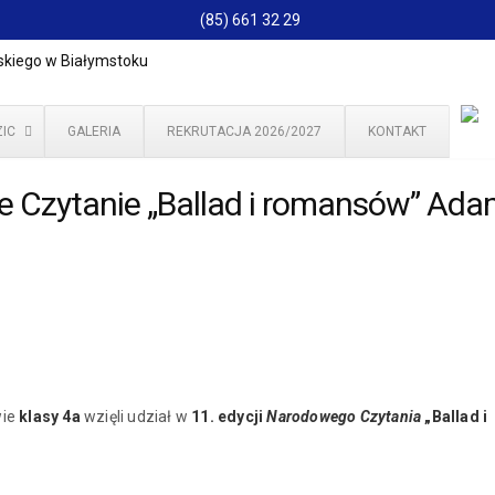
(85) 661 32 29
IC
GALERIA
REKRUTACJA 2026/2027
KONTAKT
e Czytanie „Ballad i romansów” Ad
ie
klasy 4a
wzięli udział w
11.
edycji
Narodowego Czytania
„Ballad i
.