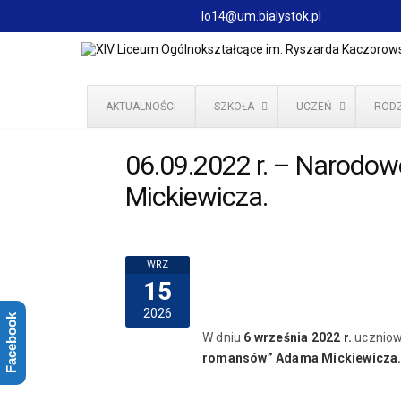
lo14@um.bialystok.pl
AKTUALNOŚCI
SZKOŁA
UCZEŃ
RODZ
06.09.2022 r. – Narodow
Mickiewicza.
WRZ
15
2026
Facebook
W dniu
6 września 2022 r.
uczniow
romansów” Adama Mickiewicza