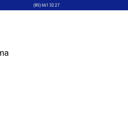
(85) 661 32 27
ama