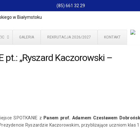
(85) 661 32 29
IC
GALERIA
REKRUTACJA 2026/2027
KONTAKT
E pt.: „Ryszard Kaczorowski –
iejsce SPOTKANIE z
Panem prof. Adamem Czesławem Dobrońs
 Prezydencie Ryszardzie Kaczorowskim, przybliżające uczniom klas 1a