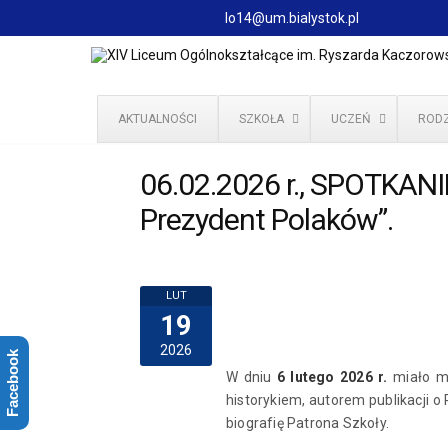
lo14@um.bialystok.pl
AKTUALNOŚCI
SZKOŁA
UCZEŃ
RODZ
06.02.2026 r., SPOTKANI
Prezydent Polaków”.
LUT
19
2026
Facebook
W dniu
6 lutego 2026 r.
miało m
historykiem, autorem publikacji o
biografię Patrona Szkoły.