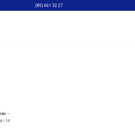
(85) 661 32 27
kim
–
 i 1d