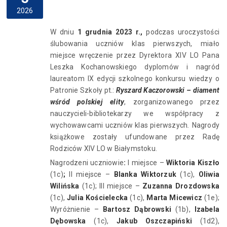
2026
W dniu
1 grudnia 2023 r.,
podczas uroczystości
ślubowania uczniów klas pierwszych, miało
miejsce wręczenie przez Dyrektora XIV LO Pana
Leszka Kochanowskiego dyplomów i nagród
laureatom IX edycji szkolnego konkursu wiedzy o
Patronie Szkoły pt.:
Ryszard Kaczorowski – diament
wśród polskiej elity
, zorganizowanego przez
nauczycieli-bibliotekarzy we współpracy z
wychowawcami uczniów klas pierwszych
.
Nagrody
książkowe zostały ufundowane przez Radę
Rodziców XIV LO w Białymstoku.
Nagrodzeni uczniowie
:
I miejsce –
Wiktoria Kiszło
(1c)
;
II miejsce –
Blanka Wiktorzuk
(1c),
Oliwia
Wilińska
(1c); III miejsce –
Zuzanna Drozdowska
(1c),
Julia Kościelecka
(1c),
Marta Micewicz
(1e);
Wyróżnienie –
Bartosz Dąbrowski
(1b),
Izabela
Dębowska
(1c),
Jakub Oszczapiński
(1d2),