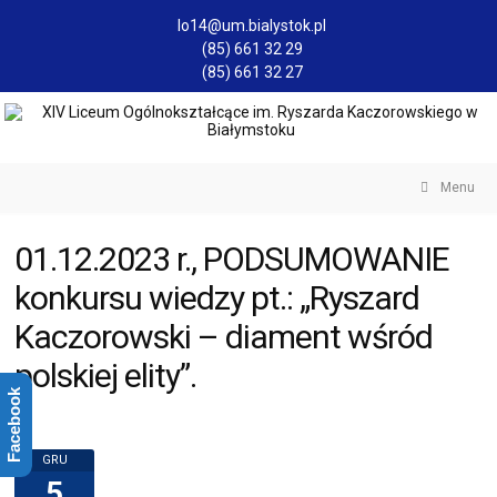
lo14@um.bialystok.pl
(85) 661 32 29
(85) 661 32 27
Menu
01.12.2023 r., PODSUMOWANIE
konkursu wiedzy pt.: „Ryszard
Kaczorowski – diament wśród
polskiej elity”.
Facebook
GRU
5