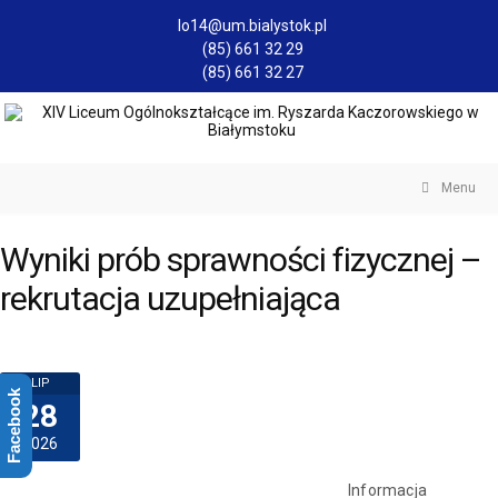
lo14@um.bialystok.pl
(85) 661 32 29
(85) 661 32 27
Menu
Wyniki prób sprawności fizycznej –
rekrutacja uzupełniająca
LIP
Facebook
28
2026
Informacja