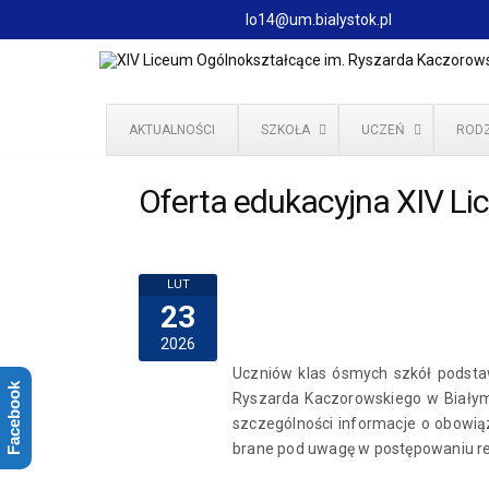
lo14@um.bialystok.pl
AKTUALNOŚCI
SZKOŁA
UCZEŃ
RODZ
Oferta edukacyjna XIV L
LUT
23
2026
Uczniów klas ósmych szkół podsta
Facebook
Ryszarda Kaczorowskiego w Białyms
szczególności informacje o obowią
brane pod uwagę w postępowaniu r