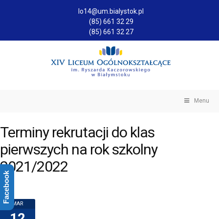
lo14@um.bialystok.pl
(85) 661 32 29
(85) 661 32 27
Menu
Terminy rekrutacji do klas
pierwszych na rok szkolny
2021/2022
Facebook
MAR
12