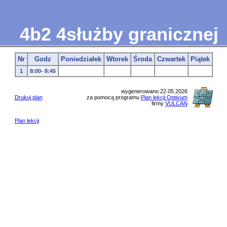
4b2 4służby granicznej
Nr
Godz
Poniedziałek
Wtorek
Środa
Czwartek
Piątek
1
8:00- 8:45
wygenerowano 22.05.2026
Drukuj plan
za pomocą programu
Plan lekcji Optivum
firmy
VULCAN
Plan lekcji