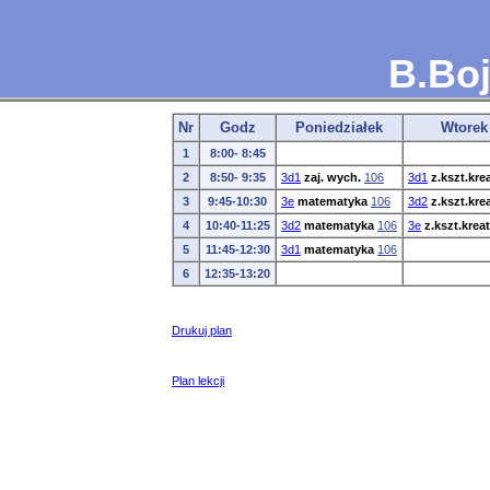
B.Boj
Nr
Godz
Poniedziałek
Wtorek
1
8:00- 8:45
2
8:50- 9:35
3d1
zaj. wych.
106
3d1
z.kszt.kre
3
9:45-10:30
3e
matematyka
106
3d2
z.kszt.kre
4
10:40-11:25
3d2
matematyka
106
3e
z.kszt.kreat
5
11:45-12:30
3d1
matematyka
106
6
12:35-13:20
Drukuj plan
Plan lekcji