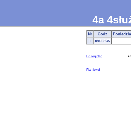
4a 4słu
Nr
Godz
Poniedzia
1
8:00- 8:45
Drukuj plan
z
Plan lekcji