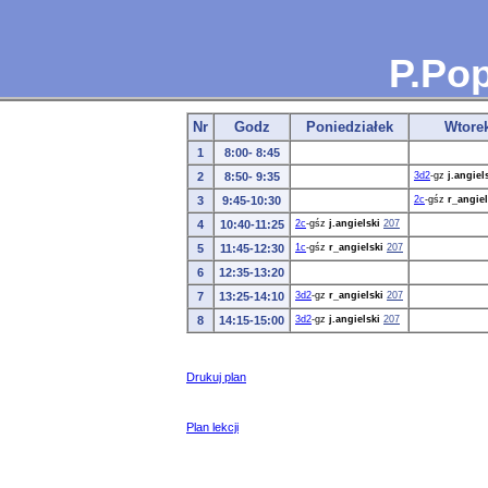
P.Pop
Nr
Godz
Poniedziałek
Wtore
1
8:00- 8:45
2
8:50- 9:35
3d2
-gz
j.angiel
3
9:45-10:30
2c
-gśz
r_angiel
4
10:40-11:25
2c
-gśz
j.angielski
207
5
11:45-12:30
1c
-gśz
r_angielski
207
6
12:35-13:20
7
13:25-14:10
3d2
-gz
r_angielski
207
8
14:15-15:00
3d2
-gz
j.angielski
207
Drukuj plan
Plan lekcji