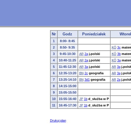
Nr
Godz
Poniedziałek
Wtore
1
8:00- 8:45
2
8:50- 9:35
KÓ
3c
matem
3
9:45-10:30
AR
2a
j.polski
KÓ
3b
matem
4
10:40-11:25
AR
2a
j.polski
KÓ
3a
matem
5
11:45-12:30
AR
3a
j.polski
AR
3a
j.polsk
6
12:35-13:20
BN
2c
geografia
AR
3a
j.polsk
7
13:25-14:10
BN
3d1
geografia
AR
2a
j.polsk
8
14:15-15:00
9
15:05-15:50
10
15:55-16:40
JP
1b
d_służba w P
11
16:45-17:30
JP
1b
d_służba w P
Drukuj plan