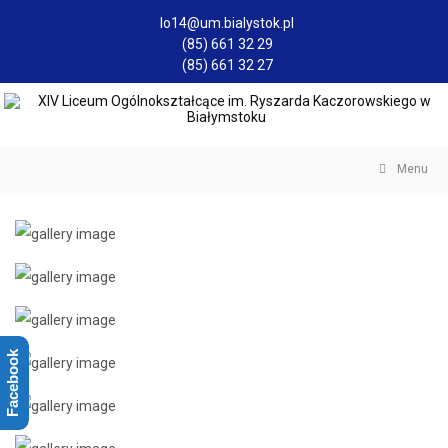
lo14@um.bialystok.pl
(85) 661 32 29
(85) 661 32 27
Menu
Facebook