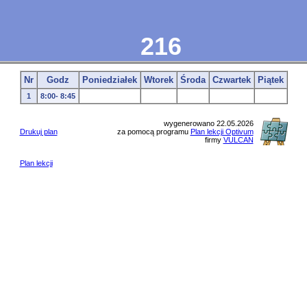
216
Nr
Godz
Poniedziałek
Wtorek
Środa
Czwartek
Piątek
1
8:00- 8:45
wygenerowano 22.05.2026
Drukuj plan
za pomocą programu
Plan lekcji Optivum
firmy
VULCAN
Plan lekcji