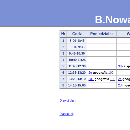
B.Now
Nr
Godz
Poniedziałek
W
1
8:00- 8:45
2
8:50- 9:35
3
9:45-10:30
4
10:40-11:25
5
11:45-12:30
3d2
r_g
6
12:35-13:20
2c
geografia
102
7
13:25-14:10
3d1
geografia
102
2c
geog
8
14:15-15:00
2d
r_ge
Drukuj plan
Plan lekcji