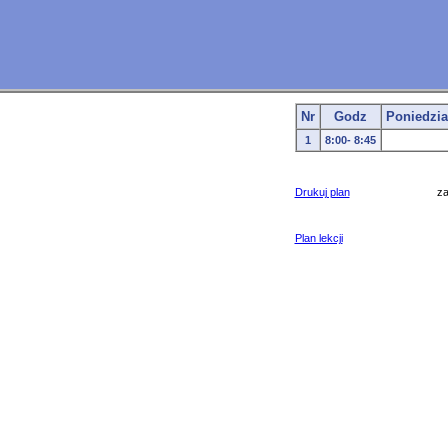
Nr
Godz
Poniedzia
1
8:00- 8:45
Drukuj plan
z
Plan lekcji