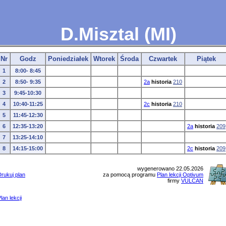
D.Misztal (MI)
Nr
Godz
Poniedziałek
Wtorek
Środa
Czwartek
Piątek
1
8:00- 8:45
2
8:50- 9:35
2a
historia
210
3
9:45-10:30
4
10:40-11:25
2c
historia
210
5
11:45-12:30
6
12:35-13:20
2a
historia
209
7
13:25-14:10
8
14:15-15:00
2c
historia
209
wygenerowano 22.05.2026
rukuj plan
za pomocą programu
Plan lekcji Optivum
firmy
VULCAN
lan lekcji