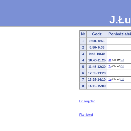
J.Łu
Nr
Godz
Poniedziałe
1
8:00- 8:45
2
8:50- 9:35
3
9:45-10:30
4
10:40-11:25
3e
-Ch
wf
G2
5
11:45-12:30
2c
-Ch
wf
G1
6
12:35-13:20
7
13:25-14:10
1a
-Ch
wf
G1
8
14:15-15:00
Drukuj plan
Plan lekcji